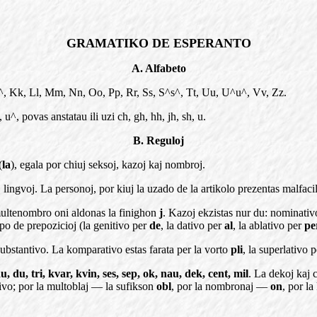
GRAMATIKO DE ESPERANTO
A. Alfabeto
^, Kk, Ll,
Mm, Nn, Oo, Pp, Rr, Ss, S^s^, Tt, Uu, U^u^, Vv, Zz.
, u^, povas anstatau ili uzi ch, gh, hh, jh, sh, u.
B. Reguloj
(
la
), egala por chiuj seksoj, kazoj kaj nombroj.
iaj lingvoj. La personoj, por kiuj la uzado de la artikolo prezentas malfa
multenombro oni aldonas la finighon
j
. Kazoj ekzistas nur du: nominativo 
lpo de prepozicioj (la genitivo per
de
, la dativo per
al
, la ablativo per
pe
substantivo. La komparativo estas farata per la vorto
pli
, la superlativo 
u, du, tri, kvar, kvin, ses, sep, ok, nau, dek, cent, mil
. La dekoj kaj 
tivo; por la multoblaj — la sufikson
obl
, por la nombronaj —
on
, por l