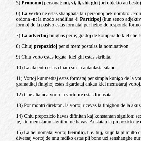
5)
Pronomoj
personaj:
mi, vi, li, shi, ghi
(pri objekto au besto
6)
La verbo
ne estas shanghata lau personoj nek nombroj. Form
ordona
-u
; la modo sendifina
-i
.
Participoj
(kun senco adjektiv
formoj de la pasivo estas formataj per helpo de responda form
7)
La adverboj
finighas per
e
; gradoj de komparado kiel che la
8) Chiuj
prepozicioj
per si mem postulas la nominativon.
9) Chiu vorto estas legata, kiel ghi estas skribita.
10) La akcento estas chiam sur la antaulasta silabo.
11) Vortoj kunmetitaj estas formataj per simpla kunigo de la vorto
gramatikaj finighoj estas rigardataj ankau kiel memstaraj vortoj
12) Che alia nea vorto la vorto
ne
estas forlasata.
13) Por montri direkton, la vortoj ricevas la finighon de la akuz
14) Chiu prepozicio havas difinitan kaj konstantan signifon; se
je
, kiu memstaran signifon ne havas. Anstatau la prepozicio
je
o
15) La tiel nomataj vortoj
fremdaj
, t. e. tiuj, kiujn la plimult
diversaj vortoj de nnu radiko estas pli bone uzi senshanghe nur l