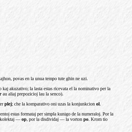
cilajhon, povas en la unua tempo tute ghin ne uzi.
kaj akuzativo; la lasta estas ricevata el la nominativo per la
r
au aliaj prepozicioj lau la senco).
per
plej
; che la komparativo oni uzas la konjunkcion
ol
.
centoj estas formataj per simpla kunigo de la numeraloj. Por la
a kolektaj —
op
, por la disdividaj — la vorton
po
. Krom tio