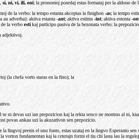
),
si, ni, vi, ili, oni
; la pronomoj posedaj estas formataj per la aldono de l
oj de la verbo: la tempo estanta akceptas la finighon
-as
; la tempo est
a au adverba): aktiva estanta
-ant
; aktiva estinta
-int
; aktiva estonta
-on
o de la verbo
esti
kaj participo pasiva de la bezonata verbo; la prepozicio
 adjektivoj.
j (la chefa vorto staras en la fino); la
.
ativo.
d se ni devas uzi ian prepozicion kaj la rekta senco ne montras al ni, ki
ni povas ankau uzi la akuzativon sen prepozicio.
o de la lingvoj prenis el unu fonto, estas uzataj en la lingvo Esperanto se
a vorton fundamentan kaj la ceterajn formi el tiu chi lasta lau la regulo