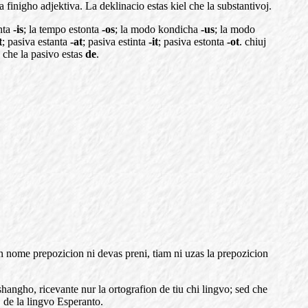
a finigho adjektiva. La deklinacio estas kiel che la substantivoj.
inta
-is
; la tempo estonta
-os
; la modo kondicha
-us
; la modo
t
; pasiva estanta
-at
; pasiva estinta
-it
; pasiva estonta
-ot
. chiuj
 che la pasivo estas
de
.
an nome prepozicion ni devas preni, tiam ni uzas la prepozicion
n shangho, ricevante nur la ortografion de tiu chi lingvo; sed che
j de la lingvo Esperanto.