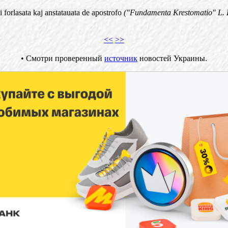
i forlasata kaj anstatauata de apostrofo
("Fundamenta Krestomatio" L. L
<<
>>
•
Смотри проверенный
источник
новостей Украины.