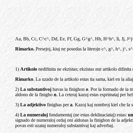
Aa, Bb, Cc, C^c^, Dd, Ee, Ff, Gg, G^g^, Hh, H^h^, Ii, Jj, J^j
Rimarko.
Presejoj, kiuj ne posedas la literojn c^, g^, h^, j^, s^
1)
Artikolo
nedifinita ne ekzistas; ekzistas nur artikolo difinita 
Rimarko
. La uzado de la artikolo estas tia sama, kiel en la al
2)
La substantivoj
havas la finighon
o
. Por la formado de la 
aldono de la finigho
n
. La ceteraj kazoj estas esprimataj per he
3)
La adjektivo
finighas per
a
. Kazoj kaj nombroj kiel che la 
4)
La numeraloj
fundamentaj (ne estas deklinaciataj) estas:
un
signado de numeraloj ordaj oni aldonas la finighon de la adjek
povas esti uzataj numeraloj substantivaj kaj adverbaj.