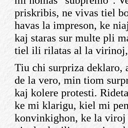
mi nomas "subpremo". Vere
priskribis, ne vivas tiel b
havas la impreson, ke nia
kaj staras sur multe pli
tiel ili rilatas al la virinoj
Tiu chi surpriza deklaro, 
de la vero, min tiom surp
kaj kolere protesti. Ridet
ke mi klarigu, kiel mi pe
konvinkighon, ke la viroj s