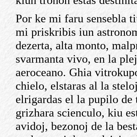
kiun tronon estas destini
Por ke mi faru sensebla ti
mi priskribis iun astronom
dezerta, alta monto, mal
svarmanta vivo, en la plej
aeroceano. Ghia vitrokupol
chielo, elstaras al la ste
elrigardas el la pupilo de
grizhara scienculo, kiu es
avidoj, bezonoj de la best