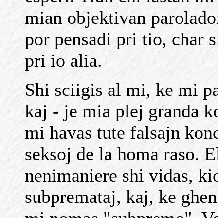
mian objektivan parolado
por pensadi pri tio, char 
pri io alia.
Shi sciigis al mi, ke mi p
kaj - je mia plej granda k
mi havas tute falsajn konce
seksoj de la homa raso. El
nenimaniere shi vidas, kio
subpremataj, kaj, ke ghen