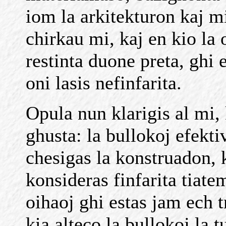
iom la arkitekturon kaj mi
chirkau mi, kaj en kio la 
restinta duone preta, ghi 
oni lasis nefinfarita.
Opula nun klarigis al mi, 
ghusta: la bullokoj efekti
chesigas la konstruadon, k
konsideras finfarita tiat
oihaoj ghi estas jam ech t
kia alteco la bullokoj la t