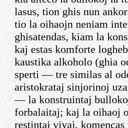
lasus, tion ghis nun ankor
tio la oihaojn neniam inte
ghisatendas, kiam la kons
kaj estas komforte logheb
kaustika alkoholo (ghia 
sperti — tre similas al od
aristokrataj sinjorinoj uza
— la konstruintaj bullokoj
forbalaitaj; kaj la oihaoj
restintaj vivaj, komencas 