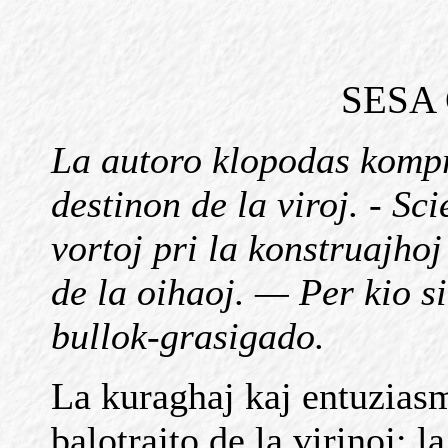
SESA
La autoro klopodas kompre
destinon de la viroj. - Sc
vortoj pri la
konstruajhoj
de la oihaoj. — Per kio
s
bullok-grasigado.
La kuraghaj kaj entuziasm
balotrajto de la virinoj; l