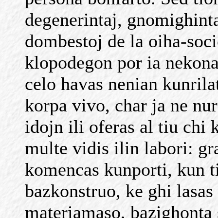
degenerintaj, gnomighintaj
dombestoj de la oiha-soci
klopodegon por ia nekonat
celo havas nenian kunrila
korpa vivo, char ja ne nu
idojn ili oferas al tiu c
multe vidis ilin labori: g
komencas kunporti, kun t
bazkonstruo, ke ghi lasas 
materiamaso, bazighonta 