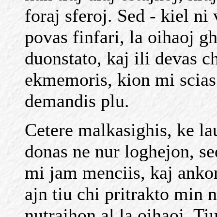
foraj sferoj. Sed - kiel ni
povas finfari, la oihaoj g
duonstato, kaj ili devas
ekmemoris, kion mi scias 
demandis plu.
Cetere malkasighis, ke la
donas ne nur loghejon, s
mi jam menciis, kaj ankor
ajn tiu chi pritrakto min
nutrajhon al la oihaoj. Tiu