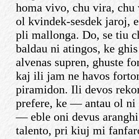
homa vivo, chu vira, chu 
ol kvindek-sesdek jaroj, e
pli mallonga. Do, se tiu 
baldau ni atingos, ke ghi
alvenas supren, ghuste fo
kaj ili jam ne havos fort
piramidon. Ili devos reko
prefere, ke — antau ol n
— eble oni devus aranghi 
talento, pri kiuj mi fanfa