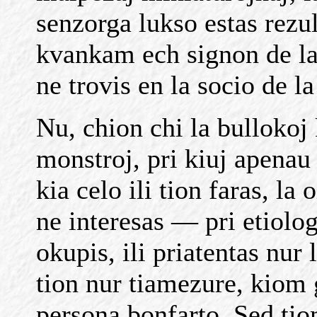
senzorga lukso estas rezu
kvankam ech signon de la
ne trovis en la socio de la
Nu, chion chi la bullokoj k
monstroj, pri kiuj apenau
kia celo ili tion faras, la 
ne interesas — pri etiolog
okupis, ili priatentas nu
tion nur tiamezure, kiom g
persona bonfarto. Sed tiom