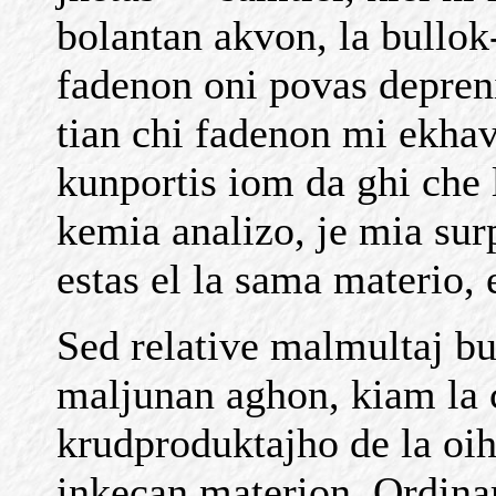
bolantan akvon, la bullok
fadenon oni povas depreni 
tian chi fadenon mi ekha
kunportis iom da ghi che 
kemia analizo, je mia sur
estas el la sama materio, e
Sed relative malmultaj bu
maljunan aghon, kiam la c
krudproduktajho de la oi
inkecan materion. Ordinar