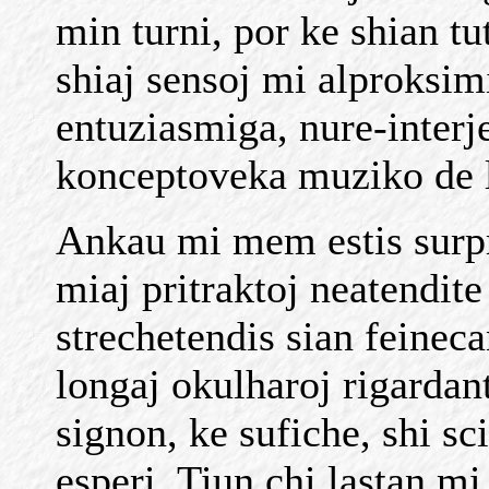
min turni, por ke shian tu
shiaj sensoj mi alproksimi
entuziasmiga, nure-interje
konceptoveka muziko de l
Ankau mi mem estis surpr
miaj pritraktoj neatendite
strechetendis sian feineca
longaj okulharoj rigardan
signon, ke sufiche, shi sc
esperi. Tiun chi lastan m