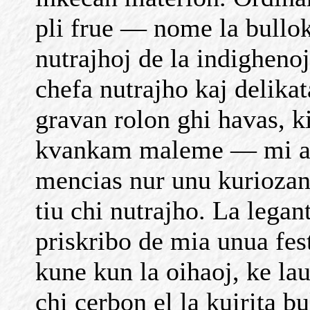
pli frue — nome la bullok
nutrajhoj de la indighenoj 
chefa nutrajho kaj delika
gravan rolon ghi havas, k
kvankam maleme — mi an
mencias nur unu kuriozan 
tiu chi nutrajho. La lega
priskribo de mia unua fe
kune kun la oihaoj, ke lau
chi cerbon el la kuirita b