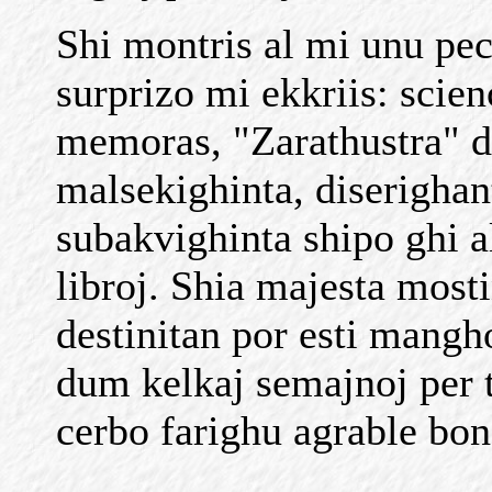
Shi montris al mi unu pec
surprizo mi ekkriis: scien
memoras, "Zarathustra" d
malsekighinta, diserighan
subakvighinta shipo ghi al
libroj. Shia majesta mosti
destinitan por esti mangho
dum kelkaj semajnoj per t
cerbo farighu agrable bong