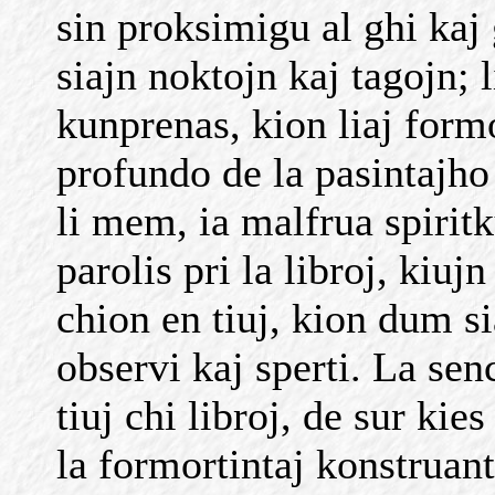
sin proksimigu al ghi kaj 
siajn noktojn kaj tagojn; l
kunprenas, kion liaj formo
profundo de la pasintajho
li mem, ia malfrua spirit
parolis pri la libroj, kiuj
chion en tiuj, kion dum s
observi kaj sperti. La se
tiuj chi libroj, de sur kie
la formortintaj konstruan