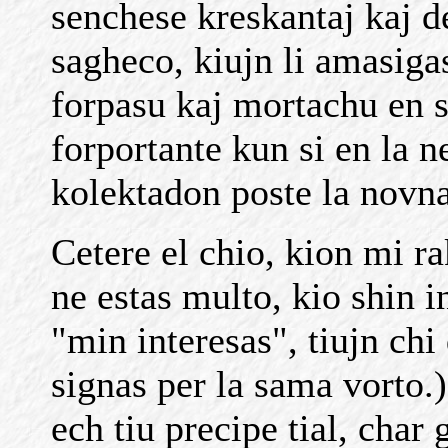
senchese kreskantaj kaj d
sagheco, kiujn li amasiga
forpasu kaj mortachu en s
forportante kun si en la n
kolektadon poste la novn
Cetere el chio, kion mi ra
ne estas multo, kio shin 
"min interesas", tiujn chi
signas per la sama vorto.
ech tiu precipe tial, char