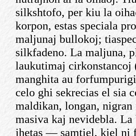
silkshtofo, per kiu la oih
korpon, estas speciala pr
maljunaj bullokoj; tiaspec
silkfadeno. La maljuna, p
laukutimaj cirkonstancoj (
manghita au forfumpurigit
celo ghi sekrecias el sia
maldikan, longan, nigran 
masiva kaj nevidebla. La
jhetas — samtiel, kiel ni