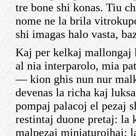
tre bone shi konas. Tiu ch
nome ne la brila vitrokup
shi imagas halo vasta, baz
Kaj per kelkaj mallongaj k
al nia interparolo, mia p
— kion ghis nun nur malk
devenas la richa kaj luksa
pompaj palacoj el pezaj s
restintaj duone pretaj: la k
malpezaj miniaturojhaj; la 