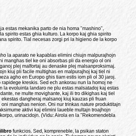
hi ja estas mekanika parto de nia homa "mashino",
 spirito estas ghia kulturo. La korpo kaj ghia spirito
a spirito. Tial necesas zorgi pri la higieno de la korpo
gho la aparato ne kapablas elimini chiujn malpurajhojn
ni manghas tiel ke oni absorbas pli da energio ol oni
rganoj plej malfortaj au denaske plej malsanproksimaj.
n kiuj pli facile multighas en malpurajhoj kaj tiel ni
meza agho en Europo ghis tiam estis iom pli ol 30 jaroj.
ivo rapidege kreskis. Sed ech ankorau nun la homoj ne
en la evoluinta landaro ne plu estas malsatadoj kaj estas
nte, ne multe movighante, kaj ili tro dikighas kaj tiel
, ekestas dangheraj malsanoj kiuj kauzas pli fruan
u oni manghas nenion. Oni nur trinkas nature produktitajn
maksimume aktivi kaj elimini laueble multajn troajhojn
la korpo, urinacidojn. (Vidu: Airola en la "Rekomendebla
ilibro
funkcios. Sed, kompreneble, la psikan staton