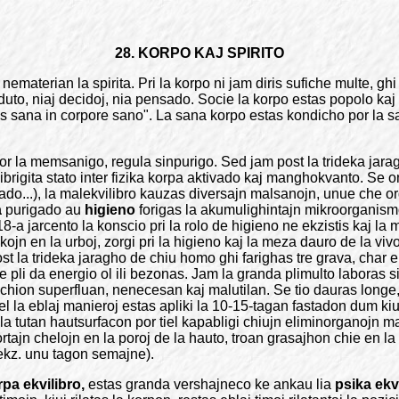
28. KORPO KAJ SPIRITO
ematerian la spirita. Pri la korpo ni jam diris sufiche multe, g
uto, niaj decidoj, nia pensado. Socie la korpo estas popolo kaj la
ns sana in corpore sano". La sana korpo estas kondicho por la san
r la memsanigo, regula sinpurigo. Sed jam post la trideka jara
ibrigita stato inter fizika korpa aktivado kaj manghokvanto. Se o
ado...), la malekvilibro kauzas diversajn malsanojn, unue che o
a
purigado au
higieno
forigas la akumulighintajn mikroorganismoj
-a jarcento la konscio pri la rolo de higieno ne ekzistis kaj la 
ojn en la urboj, zorgi pri la higieno kaj la meza dauro de la v
st la trideka jaragho de chiu homo ghi farighas tre grava, char 
i da energio ol ili bezonas. Jam la granda plimulto laboras sida
 chion superfluan, nenecesan kaj malutilan. Se tio dauras longe
el la eblaj manieroj estas apliki la 10-15-tagan fastadon dum ki
as la tutan hautsurfacon por tiel kapabligi chiujn eliminorganojn 
mortajn chelojn en la poroj de la hauto, troan grasajhon chie en 
 (ekz. unu tagon semajne).
rpa ekvilibro,
estas granda vershajneco ke ankau lia
psika ekv