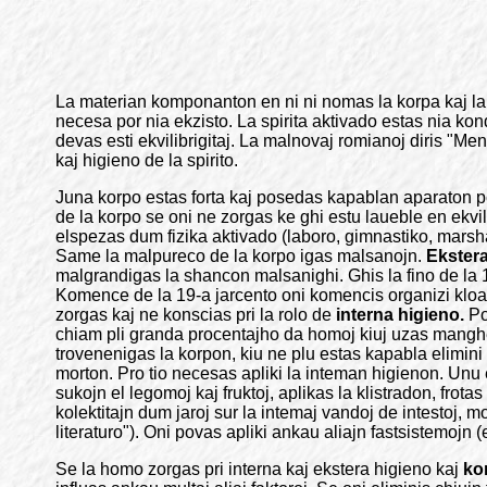
La materian komponanton en ni ni nomas la korpa kaj la n
necesa por nia ekzisto. La spirita aktivado estas nia kond
devas esti ekvilibrigitaj. La malnovaj romianoj diris "Me
kaj higieno de la spirito.
Juna korpo estas forta kaj posedas kapablan aparaton po
de la korpo se oni ne zorgas ke ghi estu laueble en ekvil
elspezas dum fizika aktivado (laboro, gimnastiko, marsh
Same la malpureco de la korpo igas malsanojn.
Ekster
malgrandigas la shancon malsanighi. Ghis la fino de la 18
Komence de la 19-a jarcento oni komencis organizi kloak
zorgas kaj ne konscias pri la rolo de
interna higieno.
Po
chiam pli granda procentajho da homoj kiuj uzas manghe pl
trovenenigas la korpon, kiu ne plu estas kapabla elimini
morton. Pro tio necesas apliki la inteman higienon. Unu 
sukojn el legomoj kaj fruktoj, aplikas la klistradon, frot
kolektitajn dum jaroj sur la intemaj vandoj de intestoj, 
literaturo"). Oni povas apliki ankau aliajn fastsistemojn
Se la homo zorgas pri interna kaj ekstera higieno kaj
ko