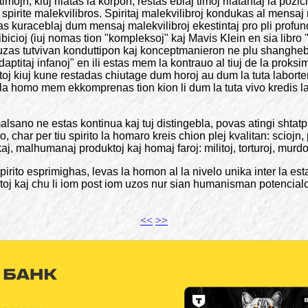
 timojn, kiuj rilatas la korpon, restas eblaj timoj rilatantaj la po
o spirite malekvilibros. Spiritaj malekvilibroj kondukas al mensa
as kuraceblaj dum mensaj malekvilibroj ekestintaj pro pli profund
ibicioj (iuj nomas tion "kompleksoj" kaj Mavis Klein en sia libr
auzas tutvivan konduttipon kaj konceptmanieron ne plu shanghebl
aptitaj infanoj" en ili estas mem la kontrauo al tiuj de la proks
ntoj kiuj kune restadas chiutage dum horoj au dum la tuta labort
se la homo mem ekkomprenas tion kion li dum la tuta vivo kredis l
 malsano ne estas kontinua kaj tuj distingebla, povas atingi sht
uro, char per tiu spirito la homaro kreis chion plej kvalitan: scioj
j, malhumanaj produktoj kaj homaj faroj: militoj, torturoj, murdoj, 
spirito esprimighas, levas la homon al la nivelo unika inter la es
inktoj kaj chu li iom post iom uzos nur sian humanisman potencial
<<
>>