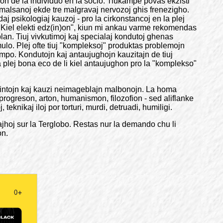
zicion de la individuo en la socio. Tiukampe povas ekzisti
j malsanoj ekde tre malgravaj nervozoj ghis frenezigho.
aj psikologiaj kauzoj - pro la cirkonstancoj en la plej
o "Kiel elekti edz(in)on", kiun mi ankau varme rekomendas
an. Tiuj vivkutimoj kaj specialaj kondutoj ghenas
imulo. Plej ofte tiuj "kompleksoj" produktas problemojn
empo. Kondutojn kaj antaujughojn kauzitajn de tiuj
a plej bona eco de li kiel antaujughon pro la "komplekso"
atpintojn kaj kauzi neimageblajn malbonojn. La homa
n, progreson, arton, humanismon, filozofion - sed aliflanke
teknikaj iloj por torturi, murdi, detruadi, humiligi.
tajhoj sur la Terglobo. Restas nur la demando chu li
on.