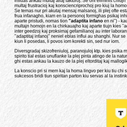
influas ankau multaj aliaj faktoroj. Se oni eliminis chiujn
multaj frustracioj kaj konsciencriprochoj pro kiuj la hom
Se temas nur pri akutaj mensaj malsanoj, ili plej ofte est
frua infanagho, kiam en la personoj formighas psikaj inh
aparte pristudi, nomas tion
"adaptita infano
en ni") - k
multajn homojn en la chirkauajho kaj aparte tiujn kies "ad
inter geedzoj kaj proksimaj gefamilianoj au inter labora
"adaptitaj infanoj" neniel eblas influi au shanghi. Nur 
kiun li posedas, li povos iom korekti sin, sed nur iom.
Diversgradaj skizofreniuloj, paranojuloj ktp. kies psika
spirito tial estas unuflanke la plej pinta atingo de la nat
ghi estas ankau la kauzo de la plej eltorditaj kaj mallogika
La konscio pri si mem kaj la homa lingvo per kiu tiu chi 
sukcesos bridi tiun spiritan parton kiu servas al la inst