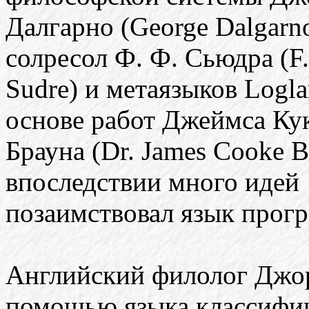
Далгарно (George Dalgarn
солресол Ф. Ф. Сьюдра (F.
Sudre) и метаязыков Logla
основе работ Джеймса Ку
Брауна (Dr. James Cooke B
впоследствии много идей
позаимствовал язык прогр
Английский филолог Джор
помощью языка классифи