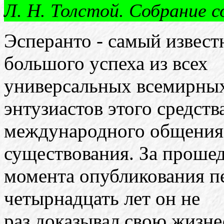
Л. Н. Толстой. Собрание со
Эсперанто - самый извес
большого успеха из всех
универсальных всемирных
энтузиастов этого средств
международного общения,
существования. За проше
момента опубликования пе
четырнадцать лет он не
раз доказывал свою жизн