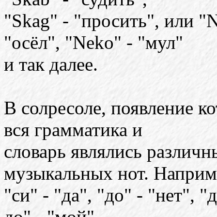
"Skag" - "просить", или "N
"осёл", "Neko" - "мул"
и так далее.
В солресоле, появление ко
вся грамматика и
словарь являлись различ
музыкальных нот. Наприм
"си" - "да", "до" - "нет", "
до" - "мой",