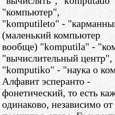
"вычислять", "komputado" 
"компьютер",
"komputileto" - "карманн
(маленький компьютер
вообще) "komputila" - "к
"вычислительный центр",
"komputiko" - "наука о ко
Алфавит эсперанто -
фонетический, то есть каж
одинаково, независимо от