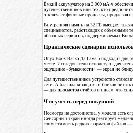
Ёмкий аккумулятор на 3 000 мА·ч обеспечи
путешественников или тех, кто предпочитае
отключает фоновые процессы, продлевая в
Внутренняя память на 32 ГБ вмещает тысяч
специалистов, работающих с объёмными т
облачных сервисов, поддерживаемых Boox
Практические сценарии использо
Onyx Boox Васко Да Гама 5 подходит для р
месте. Исследователи используют для чте
ощущение «бумажности» — экран не бликует
Для путешественников устройство становит
сети. А благодаря защите от бликов читат
— для просмотра отчётов и писем, что сниж
Что учесть перед покупкой
Несмотря на достоинства, у модели есть о
Сенсорный экран иногда реагирует медленн
совместимость редких форматов файлов — 