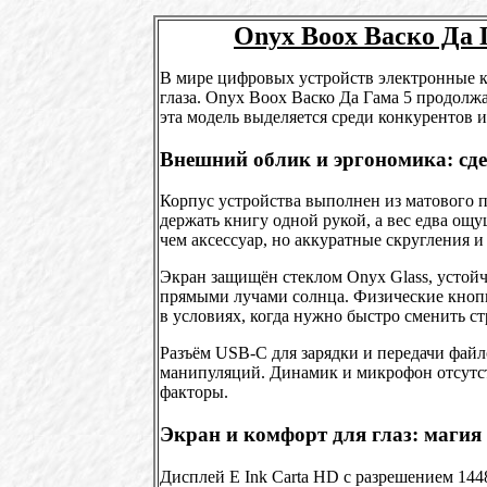
Onyx Boox Васко Да 
В мире цифровых устройств электронные к
глаза. Onyx Boox Васко Да Гама 5 продолж
эта модель выделяется среди конкурентов и
Внешний облик и эргономика: сде
Корпус устройства выполнен из матового п
держать книгу одной рукой, а вес едва ощ
чем аксессуар, но аккуратные скругления 
Экран защищён стеклом Onyx Glass, устой
прямыми лучами солнца. Физические кноп
в условиях, когда нужно быстро сменить ст
Разъём USB-C для зарядки и передачи файл
манипуляций. Динамик и микрофон отсутст
факторы.
Экран и комфорт для глаз: магия 
Дисплей E Ink Carta HD с разрешением 144