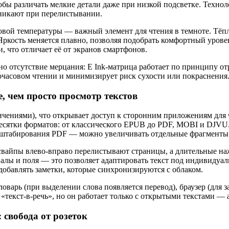
чтобы различать мелкие детали даже при низкой подсветке. Техн
зникают при перелистывании.
овой температуры — важный элемент для чтения в темноте. Тёпл
ркость меняется плавно, позволяя подобрать комфортный урове
и, что отличает её от экранов смартфонов.
о отсутствие мерцания: E Ink-матрица работает по принципу отр
очасовом чтении и минимизирует риск сухости или покраснения
, чем просто просмотр текстов
ничениями), что открывает доступ к сторонним приложениям для 
сятки форматов: от классического EPUB до PDF, MOBI и DJVU.
штабирования PDF — можно увеличивать отдельные фрагменты б
 свайпы влево-вправо перелистывают страницы, а длительные н
лы и поля — это позволяет адаптировать текст под индивидуал
 добавлять заметки, которые синхронизируются с облаком.
арь (при выделении слова появляется перевод), браузер (для за
«текст-в-речь», но он работает только с открытыми текстами —
 свобода от розеток