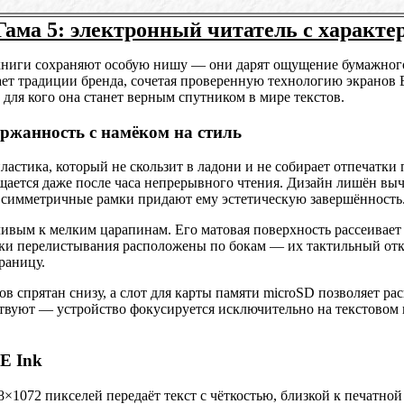
Гама 5: электронный читатель с характ
ниги сохраняют особую нишу — они дарят ощущение бумажного 
ает традиции бренда, сочетая проверенную технологию экранов 
 для кого она станет верным спутником в мире текстов.
ржанность с намёком на стиль
ластика, который не скользит в ладони и не собирает отпечатки
ущается даже после часа непрерывного чтения. Дизайн лишён вы
и симметричные рамки придают ему эстетическую завершённость
чивым к мелким царапинам. Его матовая поверхность рассеивает
ки перелистывания расположены по бокам — их тактильный отк
раницу.
ов спрятан снизу, а слот для карты памяти microSD позволяет 
вуют — устройство фокусируется исключительно на текстовом 
E Ink
8×1072 пикселей передаёт текст с чёткостью, близкой к печатно