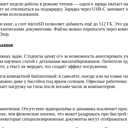
вает недели работы в режиме чтения — одного заряда хватает на
т не отвлекаться на подзарядку. Зарядка через USB-C занимает 
ремя использования.
и книг, а слот microSD позволяет добавить ещё до 512 ГБ. Это 
ехническими документами. Файлы можно переносить через комп
Drop.
вания
азных задач. Студенты ценят его за возможность аннотировать у
ния научных статей с детальным масштабированием. Любители х
, а текст не мерцает, что создаёт эффект погружения.
ся компактной библиотекой: в самолёте, поезде или на пляже о
ь можно даже у бассейна под ярким солнцем. Офисные работники
ает нагрузку на глаза после восьми часов за компьютером.
граничения. Отсутствие аудиоразъёма и динамика исключает про
ее, чем физические кнопки, что может раздражать при быстрой
некоторые специализированные документы могут отображаться 