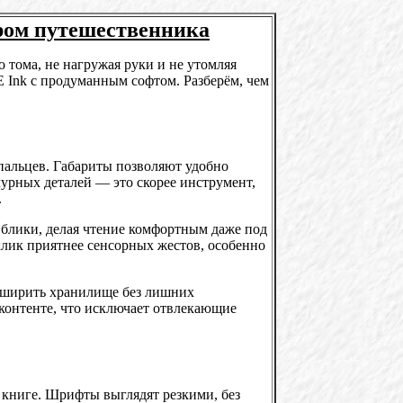
ером путешественника
тома, не нагружая руки и не утомляя
E Ink с продуманным софтом. Разберём, чем
 пальцев. Габариты позволяют удобно
чурных деталей — это скорее инструмент,
.
 блики, делая чтение комфортным даже под
лик приятнее сенсорных жестов, особенно
расширить хранилище без лишних
контенте, что исключает отвлекающие
й книге. Шрифты выглядят резкими, без