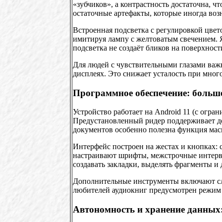
«зубчиков», а контрастность достаточна, 
остаточные артефакты, которые иногда во
Встроенная подсветка с регулировкой цвет
имитируя лампу с желтоватым свечением. Я
подсветка не создаёт бликов на поверхност
Для людей с чувствительными глазами важн
дисплеях. Это снижает усталость при мног
Программное обеспечение: больше
Устройство работает на Android 11 (с огра
Предустановленный ридер поддерживает де
документов особенно полезна функция мас
Интерфейс построен на жестах и кнопках:
настраивают шрифты, межстрочные интерва
создавать закладки, выделять фрагменты и
Дополнительные инструменты включают слов
любителей аудиокниг предусмотрен режим 
Автономность и хранение данных: