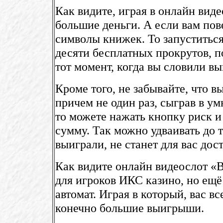
Как видите, играя в онлайн вид
большие деньги. А если вам пове
символы книжек. То запуститься
десяти бесплатных прокрутов, по
тот момент, когда вы словили 
Кроме того, не забывайте, что в
причем не один раз, сыграв в ум
то можете нажать кнопку риск 
сумму. Так можно удваивать до т
выиграли, не станет для вас дос
Как видите онлайн видеослот «B
для игроков ИКС казино, но ещё
автомат. Играя в который, вас в
конечно большие выигрыши.