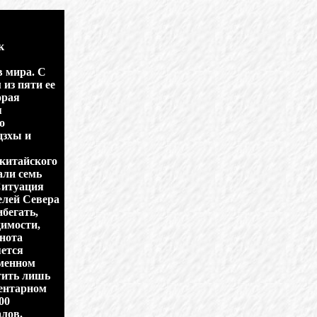
к
в мира. С
из пяти ее
орая
я
о
цзхы и
китайского
али семь
Ситуация
елей Севера
бегать,
димости,
кнота
яется
еменном
тить лишь
ментарном
00
лов.