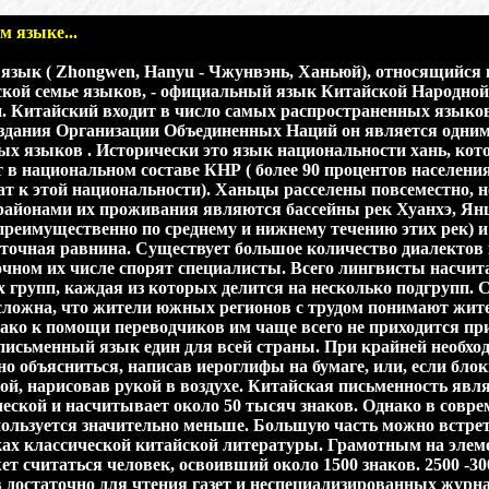
м языке...
язык ( Zhongwen, Hanyu - Чжунвэнь, Ханьюй), относящийся 
ской семье языков, - официальный язык Китайской Народной
. Китайский входит в число самых распространенных языко
здания Организации Объединенных Наций он является одним 
х языков . Исторически это язык национальности хань, кот
 в национальном составе КНР ( более 90 процентов населени
т к этой национальности). Ханьцы расселены повсеместно, н
айонами их проживания являются бассейны рек Хуанхэ, Ян
преимущественно по среднему и нижнему течению этих рек) и
точная равнина. Существует большое количество диалектов 
очном их числе спорят специалисты. Всего лингвисты насчит
 групп, каждая из которых делится на несколько подгрупп. 
сложна, что жители южных регионов с трудом понимают жит
ако к помощи переводчиков им чаще всего не приходится при
письменный язык един для всей страны. При крайней необхо
но объясниться, написав иероглифы на бумаге, или, если бло
кой, нарисовав рукой в воздухе. Китайская письменность явл
еской и насчитывает около 50 тысяч знаков. Однако в совр
пользуется значительно меньше. Большую часть можно встре
ах классической китайской литературы. Грамотным на эле
ет считаться человек, освоивший около 1500 знаков. 2500 -30
 достаточно для чтения газет и неспециализированных журна