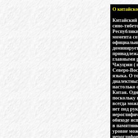
О китайско
Китайский 
сино-тибет
Республики
момента со
официальны
доминирует
принадлежа
главными р
Чжуцзян ( 
Северо-Вос
языка. О т
диалектных
настолько 
Китая. Одн
поскольку 
всегда мож
нет под ру
иероглифич
обиходе ис
в памятник
уровне мож
иероглифов