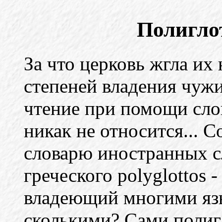
Полиглот
За что церковь жгла их 
степеней владения чужи
чтение при помощи слов
никак не относится... 
словарю иностранных 
греческого polyglottos 
владеющий многими язы
сколькими? Сами полиг