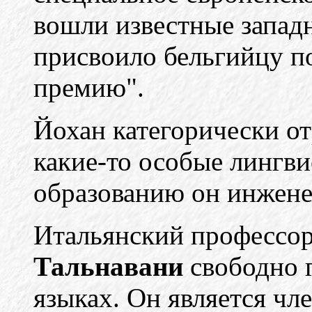
вошли известные запад
присвоило бельгийцу 
премию".
Йохан категорически отр
какие-то особые лингв
образованию он инжене
Итальянский профессор
Тальнавани
свободно г
языках. Он является чл