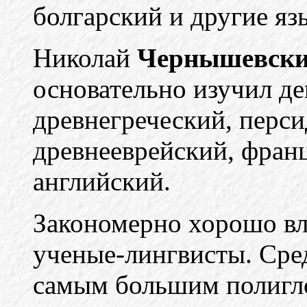
болгарский и другие яз
Николай
Чернышевск
основательно изучил де
древнегреческий, перси
древнееврейский, фран
английский.
Закономерно хорошо вл
ученые-лингвисты. Сре
самым большим полигло