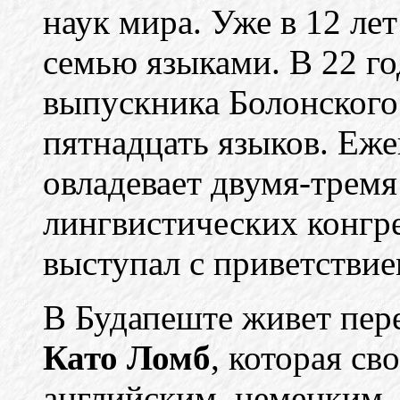
наук мира. Уже в 12 ле
семью языками. В 22 г
выпускника Болонского 
пятнадцать языков. Еж
овладевает двумя-тремя
лингвистических конгре
выступал с приветствие
В Будапеште живет пер
Като Ломб
, которая св
английским, немецким,