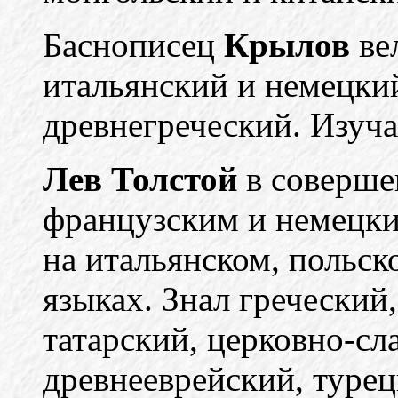
Баснописец
Крылов
ве
итальянский и немецки
древнегреческий. Изуча
Лев Толстой
в соверше
французским и немецки
на итальянском, польск
языках. Знал греческий
татарский, церковно-сл
древнееврейский, турец