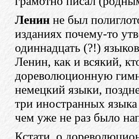
грамотно писал (родным
Ленин
не был полиглот
изданиях почему-то утв
одиннадцать (?!) языко
Ленин, как и всякий, кт
дореволюционную гимн
немецкий языки, поздне
три иностранных языка 
чем уже не раз было на
Кстати, о дореволюцио