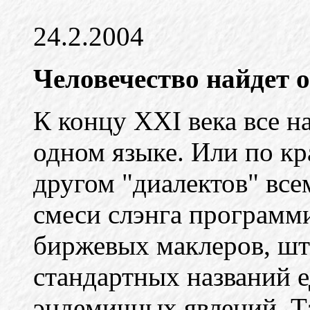
24.2.2004
Человечество найдет 
К концу ХХI века все н
одном языке. Или по кр
другом "диалектов" вс
смеси слэнга программ
биржевых маклеров, шт
стандартных названий е
эндемичных явлений. Та