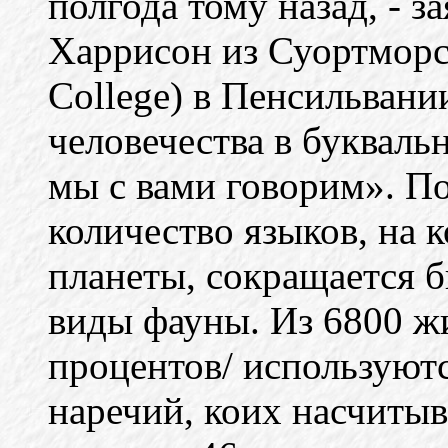
полгода тому назад, - 
Харрисон из Суортморс
College) в Пенсильван
человечества в букваль
мы с вами говорим». П
количество языков, на 
планеты, сокращается б
виды фауны. Из 6800 ж
процентов/ используют
наречий, коих насчитыв