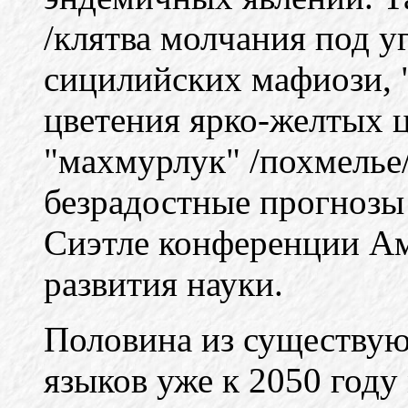
/клятва молчания под у
сицилийских мафиози, "
цветения ярко-желтых ц
"махмурлук" /похмелье/
безрадостные прогнозы
Сиэтле конференции Ам
развития науки.
Половина из существую
языков уже к 2050 год